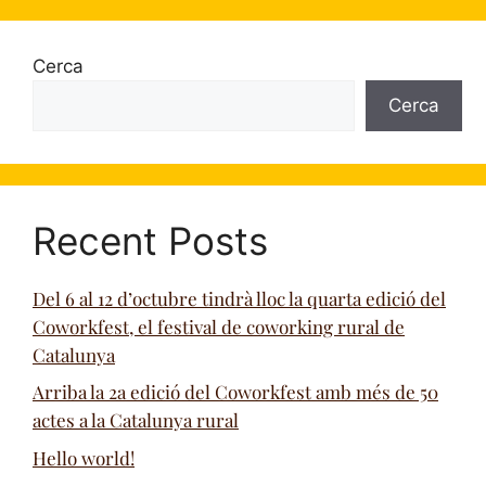
Cerca
Cerca
Recent Posts
Del 6 al 12 d’octubre tindrà lloc la quarta edició del
Coworkfest, el festival de coworking rural de
Catalunya
Arriba la 2a edició del Coworkfest amb més de 50
actes a la Catalunya rural
Hello world!