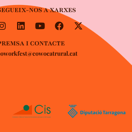
SEGUEIX-NOS A XARXES
PREMSA I CONTACTE
coworkfest@cowocatrural.cat