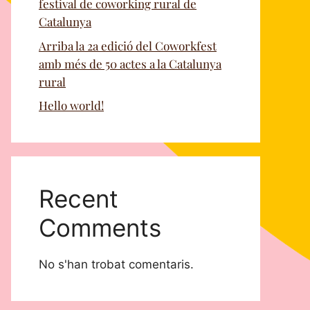
festival de coworking rural de
Catalunya
Arriba la 2a edició del Coworkfest
amb més de 50 actes a la Catalunya
rural
Hello world!
Recent
Comments
No s'han trobat comentaris.