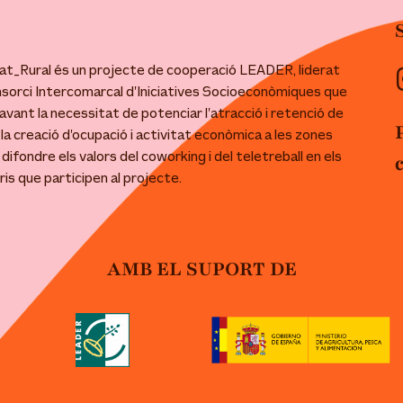
t_Rural és un projecte de cooperació LEADER, liderat
nsorci Intercomarcal d’Iniciatives Socioeconòmiques que
avant la necessitat de potenciar l’atracció i retenció de
 la creació d’ocupació i activitat econòmica a les zones
 i difondre els valors del coworking i del teletreball en els
ris que participen al projecte.
AMB EL SUPORT DE