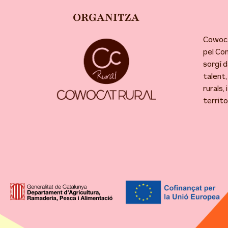
ORGANITZA
Cowoca
pel Co
sorgí d
talent,
rurals,
territo