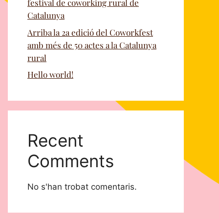
festival de coworking rural de
Catalunya
Arriba la 2a edició del Coworkfest
amb més de 50 actes a la Catalunya
rural
Hello world!
Recent
Comments
No s'han trobat comentaris.