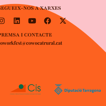
SEGUEIX-NOS A XARXES
PREMSA I CONTACTE
coworkfest@cowocatrural.cat