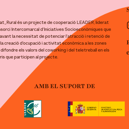
t_Rural és un projecte de cooperació LEADER, liderat
nsorci Intercomarcal d’Iniciatives Socioeconòmiques que
avant la necessitat de potenciar l’atracció i retenció de
 la creació d’ocupació i activitat econòmica a les zones
 i difondre els valors del coworking i del teletreball en els
ris que participen al projecte.
AMB EL SUPORT DE