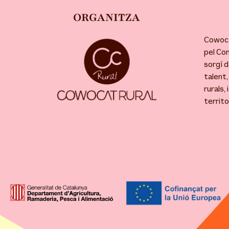
ORGANITZA
Cowoca
pel Co
sorgí d
talent,
rurals,
territo